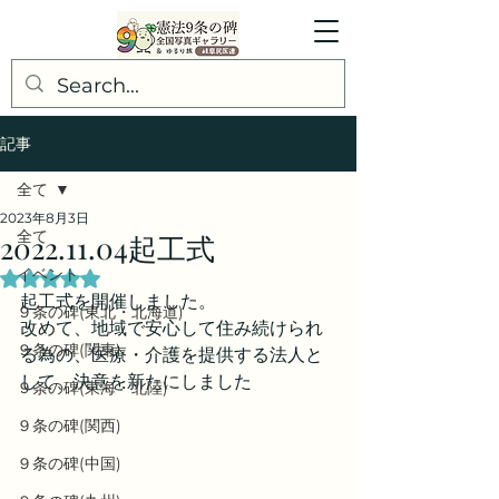
記事
全て
2023年8月3日
全て
2022.11.04起工式
イベント
5つ星のうちNaNと評価されています。
起工式を開催しました。
９条の碑(東北・北海道)
改めて、地域で安心して住み続けられ
９条の碑(関東)
る為の、医療・介護を提供する法人と
して、決意を新たにしました
９条の碑(東海・北陸)
９条の碑(関西)
９条の碑(中国)