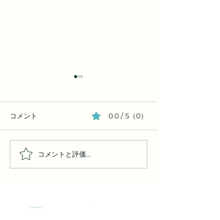
コメント
0.0 / 5（0）
コメントと評価...
東京都文京区 平和と労働
２０２５年６月
センター内 憲法９条の碑
民平和大行進（
どり病院）報告