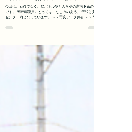
2025年7月1日
東京都文京区 平和と労働センター内 憲法９条の碑
今回は、石碑でなく、壁パネル型と人形型の憲法９条の碑
です。 民医連職員にとっては、なじみのある、 平和と労働
センター内となっています。 ＞＞写真データ共有 ＞＞ 平
和と労働センター https://zenrouren-kaikan.jp/