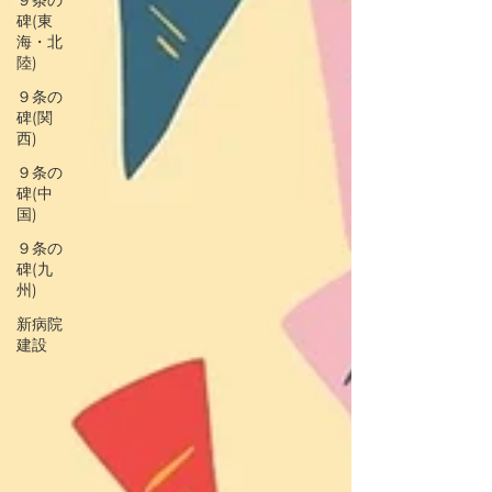
９条の
碑(東
海・北
陸)
９条の
碑(関
西)
９条の
碑(中
国)
９条の
碑(九
州)
新病院
建設