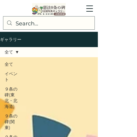
ギャラリー
全て
全て
イベン
ト
９条の
碑(東
北・北
海道)
９条の
碑(関
東)